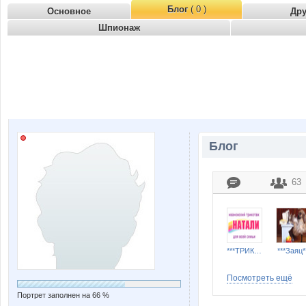
Блог
( 0 )
Основное
Др
Шпионаж
Блог
63
***ТРИКОТАЖ НАТАЛИ***
***Заяц*
Посмотреть ещё
Портрет заполнен на 66 %