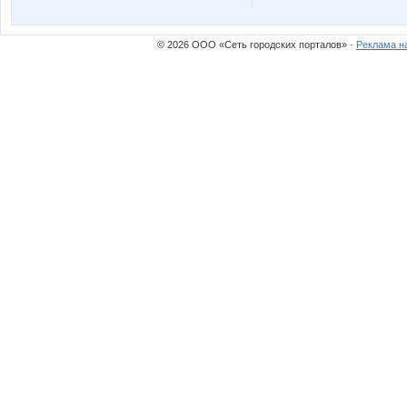
Nata30
Natikk
© 2026 ООО «Сеть городских порталов» ·
Реклама н
OlgaSm77
OlgaVale
Staya_Ldin
Sunn
Vick
Vinogra
anusha21
bali23