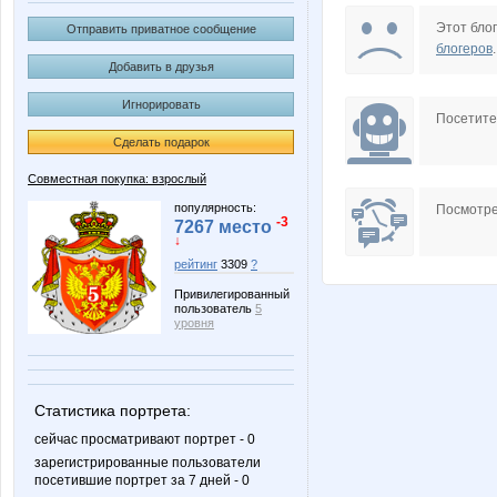
Almazik
Amelis
Этот блог
Отправить приватное сообщение
блогеров
.
Добавить в друзья
Игнорировать
Belka1983
Big
Посетит
Сделать подарок
Совместная покупка: взрослый
IRES
Irisko
популярность:
Посмотре
-3
7267 место
↓
рейтинг
3309
?
Привилегированный
L1007
Larshe
пользователь
5
уровня
MODNO
Mara-
Статистика портрета:
сейчас просматривают портрет - 0
зарегистрированные пользователи
посетившие портрет за 7 дней - 0