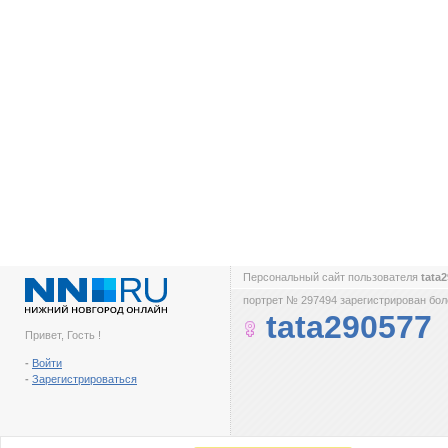
Персональный сайт пользователя
tata
портрет № 297494 зарегистрирован боле
tata290577
Привет, Гость !
-
Войти
-
Зарегистрироваться